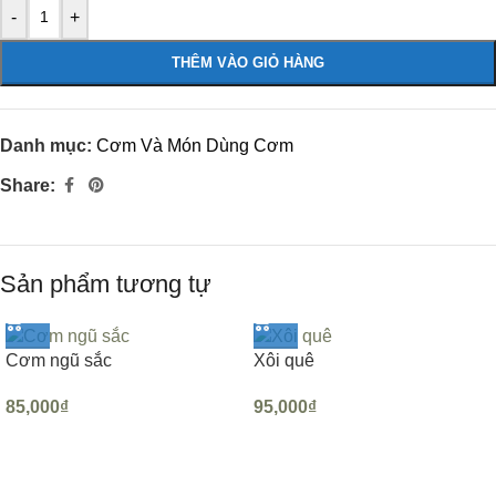
-
+
THÊM VÀO GIỎ HÀNG
Danh mục:
Cơm Và Món Dùng Cơm
Share:
Sản phẩm tương tự
Cơm ngũ sắc
Xôi quê
85,000
₫
95,000
₫