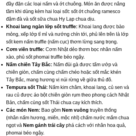
đầy đặn các loại nấm và ớt chuông. Món ăn được nâng
tầm khi dùng kèm hai loại sốt: sốt ớt chuông ramesco
đậm đà và sốt sữa chua Hy Lạp chua dịu.
Khoai lang ngàn lớp sốt truffle:
Khoai lang được bào
mỏng, xếp lớp tỉ mỉ và nướng chín tới, phủ lên trên là lớp
sốt kem nấm truffle (nấm cục) thơm lừng sang trọng.
Cơm viên truffle:
Cơm Nhật dẻo thơm bọc nhân nấm
xào, phủ sốt phomai truffle béo ngậy.
Nấm chiên Tây Bắc:
Nấm đùi gà được tẩm ướp và
chiên giòn, chấm cùng chẩm chéo hoặc sốt mắc khén
Tây Bắc, mang hương vị núi rừng về giữa thủ đô.
Tempura sốt Thái:
Nấm kim châm, khoai lang, củ sen và
rau củ được áo bột chiên giòn rụm theo phong cách Nhật
Bản, chấm cùng sốt Thái chua cay kích thích.
Các món Nem:
Bao gồm
Nem vuông
truyền thống
(nhân nấm hương, miến, mộc nhĩ) chấm nước mắm chua
ngọt và
Nem gánh trái cây
phá cách với nhân hoa quả,
phomai béo ngậy.