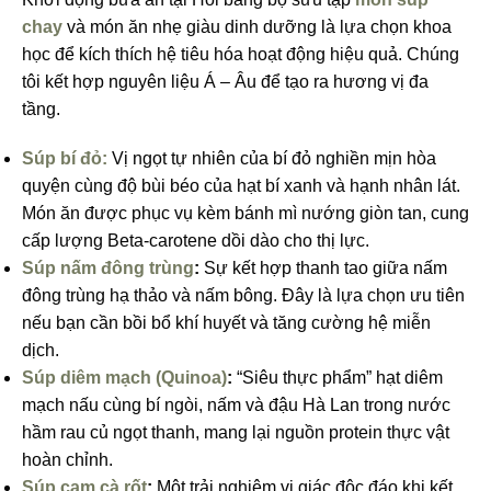
chay
và món ăn nhẹ giàu dinh dưỡng là lựa chọn khoa
học để kích thích hệ tiêu hóa hoạt động hiệu quả. Chúng
tôi kết hợp nguyên liệu Á – Âu để tạo ra hương vị đa
tầng.
Súp bí đỏ:
Vị ngọt tự nhiên của bí đỏ nghiền mịn hòa
quyện cùng độ bùi béo của hạt bí xanh và hạnh nhân lát.
Món ăn được phục vụ kèm bánh mì nướng giòn tan, cung
cấp lượng Beta-carotene dồi dào cho thị lực.
Súp nấm đông trùng
:
Sự kết hợp thanh tao giữa nấm
đông trùng hạ thảo và nấm bông. Đây là lựa chọn ưu tiên
nếu bạn cần bồi bổ khí huyết và tăng cường hệ miễn
dịch.
Súp diêm mạch (Quinoa)
:
“Siêu thực phẩm” hạt diêm
mạch nấu cùng bí ngòi, nấm và đậu Hà Lan trong nước
hầm rau củ ngọt thanh, mang lại nguồn protein thực vật
hoàn chỉnh.
Súp cam cà rốt
:
Một trải nghiệm vị giác độc đáo khi kết