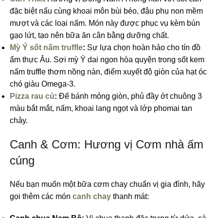
đặc biệt nấu cùng khoai môn bùi béo, đậu phụ non mềm
mượt và các loại nấm. Món này được phục vụ kèm bún
gạo lứt, tạo nên bữa ăn cân bằng dưỡng chất.
Mỳ Ý sốt nấm truffle
:
Sự lựa chọn hoàn hảo cho tín đồ
ẩm thực Âu. Sợi mỳ Ý dai ngon hòa quyện trong sốt kem
nấm truffle thơm nồng nàn, điểm xuyết độ giòn của hạt óc
chó giàu Omega-3.
Pizza rau củ
:
Đế bánh mỏng giòn, phủ đầy ớt chuông 3
màu bắt mắt, nấm, khoai lang ngọt và lớp phomai tan
chảy.
Canh & Cơm: Hương vị Cơm nhà ấm
cúng
Nếu bạn muốn một bữa cơm chay chuẩn vị gia đình, hãy
gọi thêm các món
canh chay
thanh mát: