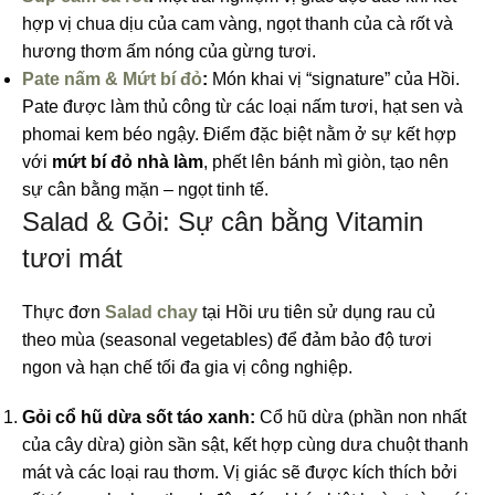
hợp vị chua dịu của cam vàng, ngọt thanh của cà rốt và
hương thơm ấm nóng của gừng tươi.
Pate nấm & Mứt bí đỏ
:
Món khai vị “signature” của Hồi.
Pate được làm thủ công từ các loại nấm tươi, hạt sen và
phomai kem béo ngậy. Điểm đặc biệt nằm ở sự kết hợp
với
mứt bí đỏ nhà làm
, phết lên bánh mì giòn, tạo nên
sự cân bằng mặn – ngọt tinh tế.
Salad & Gỏi: Sự cân bằng Vitamin
tươi mát
Thực đơn
Salad chay
tại Hồi ưu tiên sử dụng rau củ
theo mùa (seasonal vegetables) để đảm bảo độ tươi
ngon và hạn chế tối đa gia vị công nghiệp.
Gỏi cổ hũ dừa sốt táo xanh:
Cổ hũ dừa (phần non nhất
của cây dừa) giòn sần sật, kết hợp cùng dưa chuột thanh
mát và các loại rau thơm. Vị giác sẽ được kích thích bởi