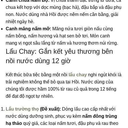
Canh chua Nam Bộ:
Vị chua thanh đặc trưng từ dứa, cà
chua kết hợp với dọc mùng (bạc hà), đậu bắp và đậu phụ
non. Nước dùng nhà Hồi được nêm nếm cân bằng, giải
nhiệt ngày hè.
Canh măng nấm mỡ:
Măng nứa tươi giòn nấu cùng
nấm bông, nấm hương và hạt sen bở tơi. Món canh
mang vị ngọt sâu lắng từ nấm và hương thơm núi rừng.
Lẩu Chay: Gắn kết yêu thương bên
nồi nước dùng 12 giờ
Kết thúc bữa tiệc bằng một nồi
lẩu chay
nghi ngút khói là
trải nghiệm không thể bỏ qua tại Hồi. Nước dùng của
chúng tôi được hầm 100% từ rau củ quả trong 12 tiếng
để đạt độ ngọt tự nhiên.
Lẩu trường thọ
(Đề xuất):
Dòng lẩu cao cấp nhất với
nước dùng dưỡng sinh, phục vụ kèm
nấm đông trùng
hạ thảo
quý giá, các loại nấm tươi, đậu phụ và rau theo