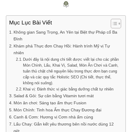
0
Mục Lục Bài Viết
Không gian Sang Trọng, An Yên tại Biệt thự Pháp cổ Ba
Đình
Khám phá Thực đơn Chay Hồi: Hành trình Mỹ vị Tự
nhiên
Dưới đây là nội dung chi tiết được viết lại cho các phần
Món Chính, Lẩu, Khai Vị, Salad, Món Ăn Chơi và Canh,
tuân thủ chặt chẽ nguyên liệu trong thực đơn bạn cung
cấp và các quy tắc Holistic SEO (Chi tiết, thực thể,
không nói suông).
Khai vị: Đánh thức vị giác bằng dưỡng chất tự nhiên
Salad & Gỏi: Sự cân bằng Vitamin tươi mát
Món ăn chơi: Sáng tạo ẩm thực Fusion
Món Chính: Tinh hoa Ẩm thực Chay Đương đại
Canh & Cơm: Hương vị Cơm nhà ấm cúng
Lẩu Chay: Gắn kết yêu thương bên nồi nước dùng 12
giờ