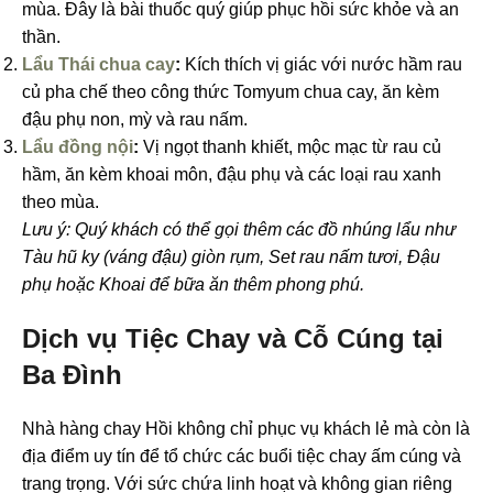
mùa. Đây là bài thuốc quý giúp phục hồi sức khỏe và an
thần.
Lẩu Thái chua cay
:
Kích thích vị giác với nước hầm rau
củ pha chế theo công thức Tomyum chua cay, ăn kèm
đậu phụ non, mỳ và rau nấm.
Lẩu đồng nội
:
Vị ngọt thanh khiết, mộc mạc từ rau củ
hầm, ăn kèm khoai môn, đậu phụ và các loại rau xanh
theo mùa.
Lưu ý: Quý khách có thể gọi thêm các đồ nhúng lẩu như
Tàu hũ ky (váng đậu) giòn rụm, Set rau nấm tươi, Đậu
phụ hoặc Khoai để bữa ăn thêm phong phú.
Dịch vụ Tiệc Chay và Cỗ Cúng tại
Ba Đình
Nhà hàng chay Hồi không chỉ phục vụ khách lẻ mà còn là
địa điểm uy tín để tổ chức các buổi tiệc chay ấm cúng và
trang trọng. Với sức chứa linh hoạt và không gian riêng