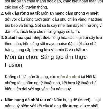
sốt táo xanh chua thanh độc đáo, khác biệt hoàn toàn với
các loại gỏi truyền thống.
Gỏi đậu rồng sa tế:
Món ăn mang đậm phong vị nhiệt
đới với đậu rồng tươi giòn, đậu phụ chiên vàng, hạt điều
bùi béo và trứng. Sốt sa tế cay nhẹ làm dậy lên hương vị
đậm đà, thích hợp cho những ngày se lạnh.
Salad hoa quả nhiệt đới:
Tổng hòa các loại trái cây tươi
theo mùa, trộn cùng sốt mayonnaise đặc biệt của nhà
hàng, cung cấp lượng lớn Vitamin C và chất xơ.
Món ăn chơi: Sáng tạo ẩm thực
Fusion
Không chỉ là món ăn phụ, các
món ăn chơi
tại Hồi là
những tác phẩm nghệ thuật nhỏ, kết hợp kỹ thuật chế
biến hiện đại với nguyên liệu nấm quý.
Nấm bụng dê nhồi rau củ:
Nấm bụng dê (Morel) – loại
nấm quý hiếm với kết cấu tổ ong đặc trưng, được nhồi