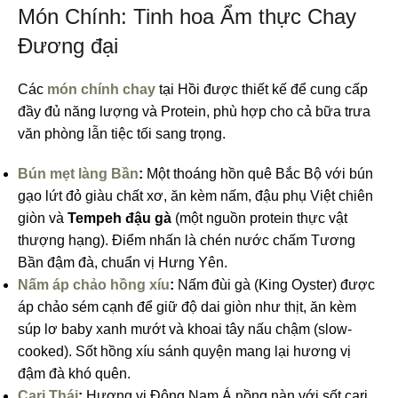
Món Chính: Tinh hoa Ẩm thực Chay
Đương đại
Các
món chính chay
tại Hồi được thiết kế để cung cấp
đầy đủ năng lượng và Protein, phù hợp cho cả bữa trưa
văn phòng lẫn tiệc tối sang trọng.
Bún mẹt làng Bần
:
Một thoáng hồn quê Bắc Bộ với bún
gạo lứt đỏ giàu chất xơ, ăn kèm nấm, đậu phụ Việt chiên
giòn và
Tempeh đậu gà
(một nguồn protein thực vật
thượng hạng). Điểm nhấn là chén nước chấm Tương
Bần đậm đà, chuẩn vị Hưng Yên.
Nấm áp chảo hồng xíu
:
Nấm đùi gà (King Oyster) được
áp chảo sém cạnh để giữ độ dai giòn như thịt, ăn kèm
súp lơ baby xanh mướt và khoai tây nấu chậm (slow-
cooked). Sốt hồng xíu sánh quyện mang lại hương vị
đậm đà khó quên.
Cari Thái
:
Hương vị Đông Nam Á nồng nàn với sốt cari